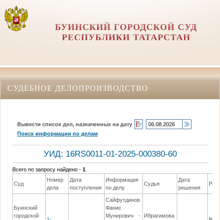
БУИНСКИЙ ГОРОДСКОЙ СУД
РЕСПУБЛИКИ ТАТАРСТАН
СУДЕБНОЕ ДЕЛОПРОИЗВОДСТВО
Вывести список дел, назначенных на дату
Поиск информации по делам
УИД: 16RS0011-01-2025-000380-60
Всего по запросу найдено -
1
.
Номер
Дата
Информация
Дата
Суд
Судья
Реш
дела
поступления
по делу
решения
Сайфутдинов
Буинский
Фанис
городской
Мунирович -
Ибрагимова
1-
Вын