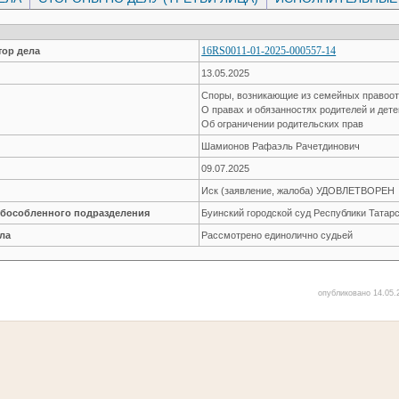
16RS0011-01-2025-000557-14
ор дела
13.05.2025
Споры, возникающие из семейных правоо
О правах и обязанностях родителей и дет
Об ограничении родительских прав
Шамионов Рафаэль Рачетдинович
09.07.2025
Иск (заявление, жалоба) УДОВЛЕТВОРЕН
обособленного подразделения
Буинский городской суд Республики Татар
ла
Рассмотрено единолично судьей
опубликовано 14.05.2