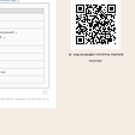
тношений →
ей →
qr -код на раздел госпочты портала
госуслуг
стан
025 08:09, изменено 15.05.2026 12:11