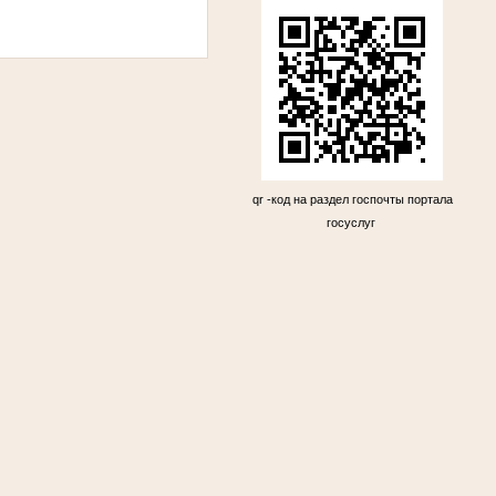
qr -код на раздел госпочты портала
госуслуг